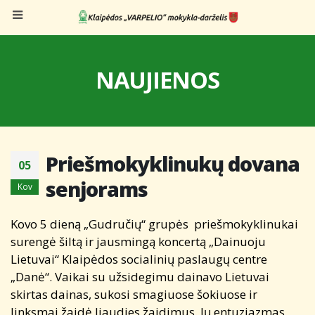
NAUJIENOS
Priešmokyklinukų dovana
05
senjorams
Kov
Kovo 5 dieną „Gudručių“ grupės priešmokyklinukai
surengė šiltą ir jausmingą koncertą „Dainuoju
Lietuvai“ Klaipėdos socialinių paslaugų centre
„Danė“. Vaikai su užsidegimu dainavo Lietuvai
skirtas dainas, sukosi smagiuose šokiuose ir
linksmai žaidė liaudies žaidimus. Jų entuziazmas