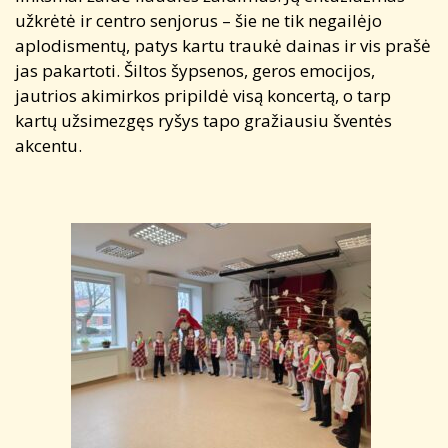
užkrėtė ir centro senjorus – šie ne tik negailėjo
aplodismentų, patys kartu traukė dainas ir vis prašė
jas pakartoti. Šiltos šypsenos, geros emocijos,
jautrios akimirkos pripildė visą koncertą, o tarp
kartų užsimezgęs ryšys tapo gražiausiu šventės
akcentu.