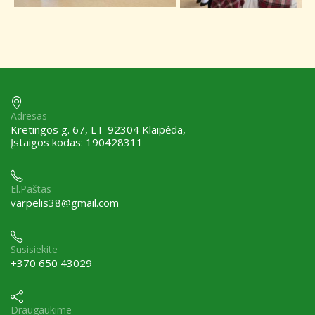
Adresas
Kretingos g. 67, LT-92304 Klaipėda,
Įstaigos kodas: 190428311
El.Paštas
varpelis38@gmail.com
Susisiekite
+370 650 43029
Draugaukime