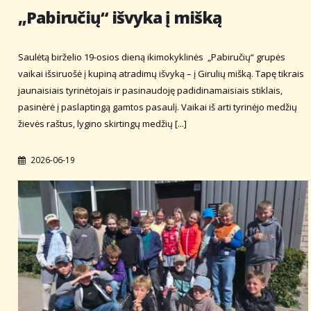
„Pabiručių“ išvyka į mišką
Saulėtą birželio 19-osios dieną ikimokyklinės „Pabiručių“ grupės
vaikai išsiruošė į kupiną atradimų išvyką – į Girulių mišką. Tapę tikrais
jaunaisiais tyrinėtojais ir pasinaudoję padidinamaisiais stiklais,
pasinėrė į paslaptingą gamtos pasaulį. Vaikai iš arti tyrinėjo medžių
žievės raštus, lygino skirtingų medžių [...]
2026-06-19