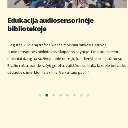
Edukacija audiosensorinėje
bibliotekoje
Gegužės 28 dieną trečios klasės mokiniai lankėsi Lietuvos
audiosensorinės bibliotekos Klaipėdos skyriuje. Edukacijos metu
mokiniai daugiau sužinojo apie neregių kasdienybę, susipažino su
Brailio raštu, bandė rašyti grifeliu, vaikščioti su balta lazdele bei atlikti
užduotis užmerktomis akimis. Vaikai taip pat [...]
2026-05-29