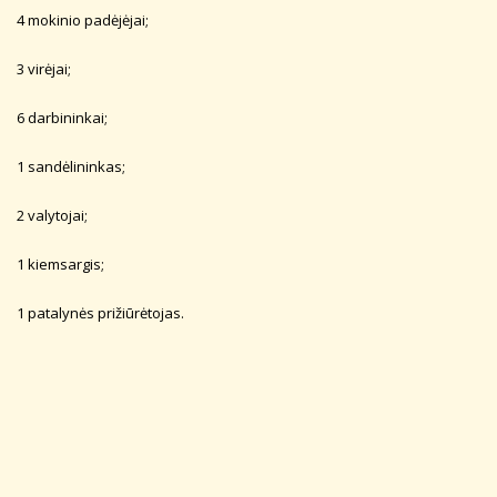
4 mokinio padėjėjai;
3 virėjai;
6 darbininkai;
1 sandėlininkas;
2 valytojai;
1 kiemsargis;
1 patalynės prižiūrėtojas.