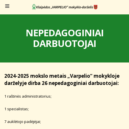
NEPEDAGOGINIAI
DARBUOTOJAI
2024-2025 mokslo metais „Varpelio“ mokykloje
darželyje dirba 26 nepedagoginiai darbuotojai:
1 raštinės administratorius;
1 specialistas;
7 auklėtojo padėjėjai;