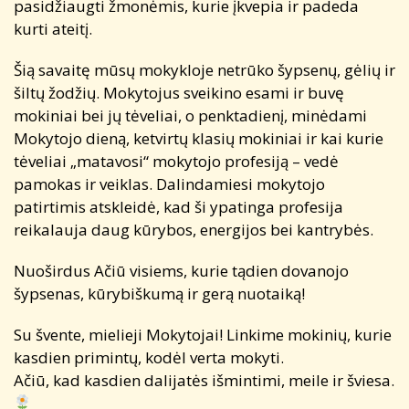
pasidžiaugti žmonėmis, kurie įkvepia ir padeda
kurti ateitį.
Šią savaitę mūsų mokykloje netrūko šypsenų, gėlių ir
šiltų žodžių. Mokytojus sveikino esami ir buvę
mokiniai bei jų tėveliai, o penktadienį, minėdami
Mokytojo dieną, ketvirtų klasių mokiniai ir kai kurie
tėveliai „matavosi“ mokytojo profesiją – vedė
pamokas ir veiklas. Dalindamiesi mokytojo
patirtimis atskleidė, kad ši ypatinga profesija
reikalauja daug kūrybos, energijos bei kantrybės.
Nuoširdus Ačiū visiems, kurie tądien dovanojo
šypsenas, kūrybiškumą ir gerą nuotaiką!
Su švente, mielieji Mokytojai! Linkime mokinių, kurie
kasdien primintų, kodėl verta mokyti.
Ačiū, kad kasdien dalijatės išmintimi, meile ir šviesa.