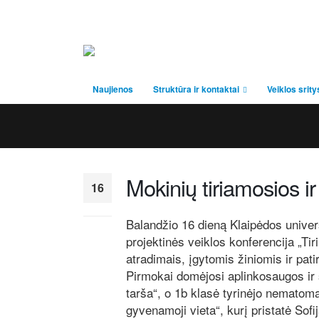
Naujienos
Struktūra ir kontaktai
Veiklos srity
Mokinių tiriamosios ir
16
Bal
Balandžio 16 dieną Klaipėdos univers
projektinės veiklos konferencija „Tir
atradimais, įgytomis žiniomis ir pat
Pirmokai domėjosi aplinkosaugos ir 
tarša“, o 1b klasė tyrinėjo nematom
gyvenamoji vieta“, kurį pristatė Sofi