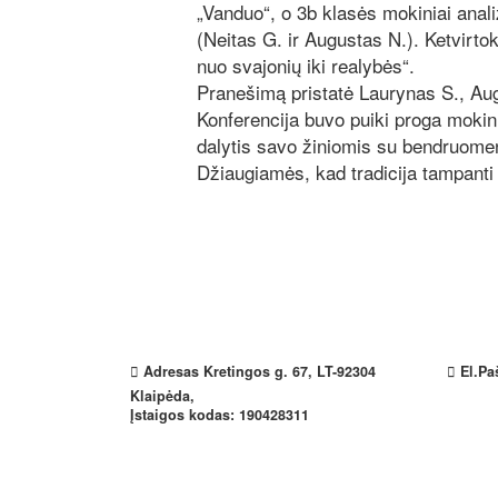
„Vanduo“, o 3b klasės mokiniai anal
(Neitas G. ir Augustas N.). Ketvirto
nuo svajonių iki realybės“.
Pranešimą pristatė Laurynas S., Aug
Konferencija buvo puiki proga mokinia
dalytis savo žiniomis su bendruome
Džiaugiamės, kad tradicija tampanti 
Adresas
Kretingos g. 67, LT-92304
El.Pa
Klaipėda,
Įstaigos kodas: 190428311