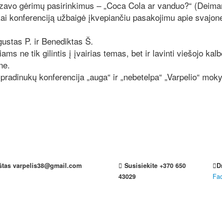
izavo gėrimų pasirinkimus – „Coca Cola ar vanduo?“ (Deimant
kai konferenciją užbaigė įkvepiančiu pasakojimu apie svajones
ustas P. ir Benediktas Š.
ms ne tik gilintis į įvairias temas, bet ir lavinti viešojo ka
ne.
pradinukų konferencija „auga“ ir „nebetelpa“ „Varpelio“ moky
štas
varpelis38@gmail.com
Susisiekite
+370 650
D
43029
Fa