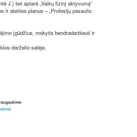
ė J.) bei aptarė „Vaikų fizinį aktyvumą“
 ir ateities planus – „Profesijų pasaulis:
lbėjimo įgūdžius, mokytis bendradarbiauti ir
klos-darželio salėje.
raugaukime
cebook