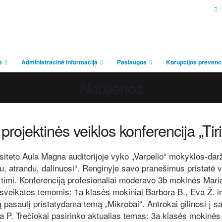
‘
s
Administracinė informacija
Paslaugos
Korupcijos prevenc
Naujienos
 projektinės veiklos konferencija „Tir
iteto Aula Magna auditorijoje vyko „Varpelio“ mokyklos-darže
iu, atrandu, dalinuosi“. Renginyje savo pranešimus pristatė vi
irtimi. Konferenciją profesionaliai moderavo 3b mokinės Maria
sveikatos temomis: 1a klasės mokiniai Barbora B., Eva Ž. i
ą pasaulį pristatydama temą „Mikrobai“. Antrokai gilinosi į 
ja P. Trečiokai pasirinko aktualias temas: 3a klasės mokinės 