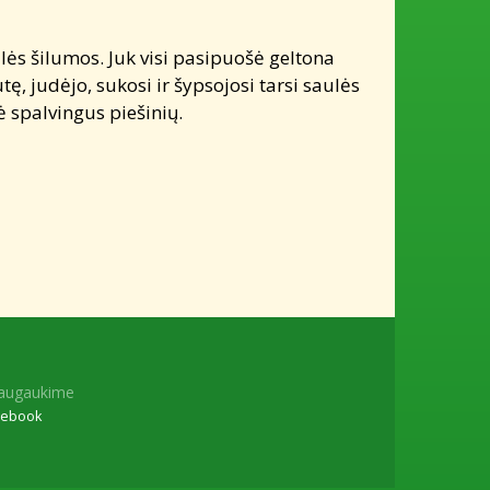
ės šilumos. Juk visi pasipuošė geltona
tę, judėjo, sukosi ir šypsojosi tarsi saulės
 spalvingus piešinių.
augaukime
cebook