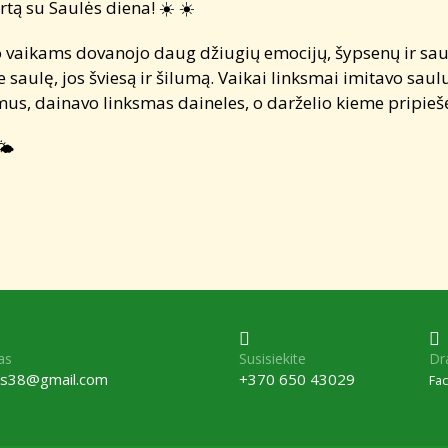
artą su Saulės diena!
☀️
☀️
 vaikams dovanojo daug džiugių emocijų, šypsenų ir saul
saulę, jos šviesą ir šilumą. Vaikai linksmai imitavo saulu
mus, dainavo linksmas daineles, o darželio kieme pripiešė
🌤️
as
Susisiekite
Dr
lis38@gmail.com
+370 650 43029
Fa