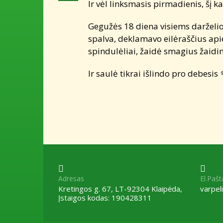
Ir vėl linksmasis pirmadienis, šį k
Gegužės 18 diena visiems darželio
spalva, deklamavo eilėraščius apie 
spindulėliai, žaidė smagius žaidi
Ir saulė tikrai išlindo pro debesis
Adresas
El.Pašt
Kretingos g. 67, LT-92304 Klaipėda,
varpe
Įstaigos kodas: 190428311