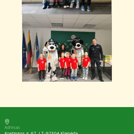
Adresas
Kretingos g. 67, LT-92304 Klaipėda,