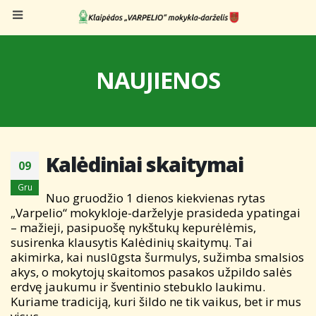
NAUJIENOS
Kalėdiniai skaitymai
09
Gru
Nuo gruodžio 1 dienos kiekvienas rytas
„Varpelio“ mokykloje-darželyje prasideda ypatingai
– mažieji, pasipuošę nykštukų kepurėlėmis,
susirenka klausytis Kalėdinių skaitymų. Tai
akimirka, kai nuslūgsta šurmulys, sužimba smalsios
akys, o mokytojų skaitomos pasakos užpildo salės
erdvę jaukumu ir šventinio stebuklo laukimu.
Kuriame tradiciją, kuri šildo ne tik vaikus, bet ir mus