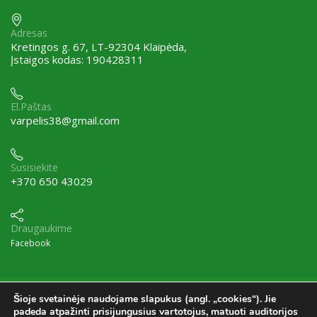
Adresas
Kretingos g. 67, LT-92304 Klaipėda,
Įstaigos kodas: 190428311
El.Paštas
varpelis38@gmail.com
Susisiekite
+370 650 43029
Draugaukime
Facebook
Šioje svetainėje naudojame slapukus (angl. „cookies“). Jie
© Visos teisės saugomos.
padeda atpažinti prisijungusius vartotojus, matuoti auditorijos