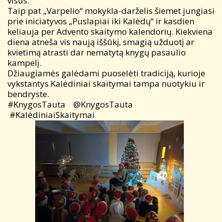
visus.
Taip pat „Varpelio“ mokykla-darželis šiemet jungiasi
prie iniciatyvos „Puslapiai iki Kalėdų“ ir kasdien
keliauja per Advento skaitymo kalendorių. Kiekviena
diena atneša vis naują iššūkį, smagią užduotį ar
kvietimą atrasti dar nematytą knygų pasaulio
kampelį.
Džiaugiamės galėdami puoselėti tradiciją, kurioje
vykstantys Kalėdiniai skaitymai tampa nuotykiu ir
bendryste.
#KnygosTauta @KnygosTauta
#KalėdiniaiSkaitymai