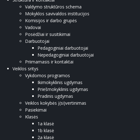
Valdymo struktūros schema
Mokyklos savivaldos institucijos
Komisijos ir darbo grupės
Vadovai
Posėdžiai ir susitikimai
Darbuotojai
Pedagoginiai darbuotojai
Nepedagoginiai darbuotojai
Priimamasis ir kontaktai
Veiklos sritys
Vykdomos programos
Ikimokyklinis ugdymas
Priešmokyklinis ugdymas
Pradinis ugdymas
Veiklos kokybės į(si)vertinimas
Pasiekimai
Klasės
1a klasė
1b klasė
2a klasė