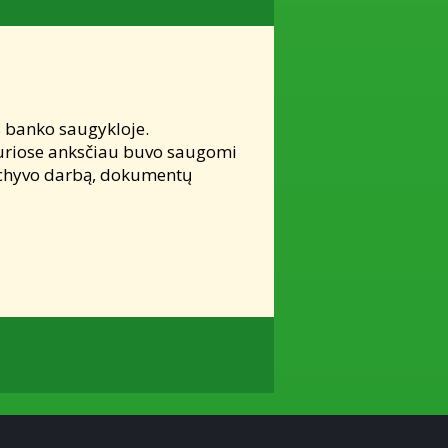
s banko saugykloje.
, kuriose anksčiau buvo saugomi
archyvo darbą, dokumentų