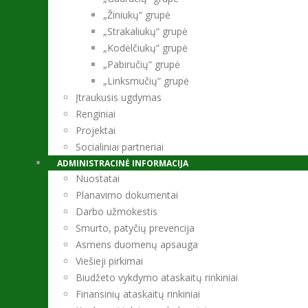
„Žiniukų“ grupė
„Strakaliukų“ grupė
„Kodėlčiukų“ grupė
„Pabiručių“ grupė
„Linksmučių“ grupė
Įtraukusis ugdymas
Renginiai
Projektai
Socialiniai partneriai
ADMINISTRACINĖ INFORMACIJA
Nuostatai
Planavimo dokumentai
Darbo užmokestis
Smurto, patyčių prevencija
Asmens duomenų apsauga
Viešieji pirkimai
Biudžeto vykdymo ataskaitų rinkiniai
Finansinių ataskaitų rinkiniai