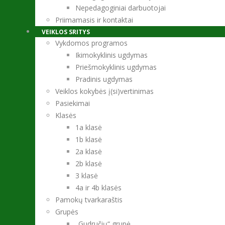
Nepedagoginiai darbuotojai
Priimamasis ir kontaktai
VEIKLOS SRITYS
Vykdomos programos
Ikimokyklinis ugdymas
Priešmokyklinis ugdymas
Pradinis ugdymas
Veiklos kokybės į(si)vertinimas
Pasiekimai
Klasės
1a klasė
1b klasė
2a klasė
2b klasė
3 klasė
4a ir 4b klasės
Pamokų tvarkaraštis
Grupės
„Gudručių“ grupė