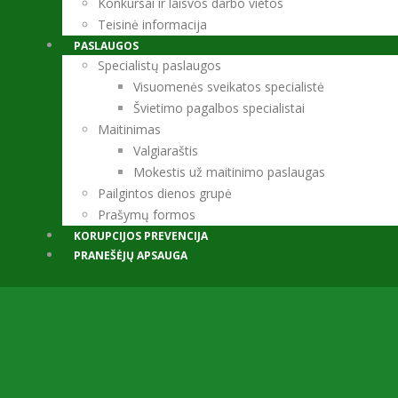
Konkursai ir laisvos darbo vietos
Teisinė informacija
PASLAUGOS
Specialistų paslaugos
Visuomenės sveikatos specialistė
Švietimo pagalbos specialistai
Maitinimas
Valgiaraštis
Mokestis už maitinimo paslaugas
Pailgintos dienos grupė
Prašymų formos
KORUPCIJOS PREVENCIJA
PRANEŠĖJŲ APSAUGA