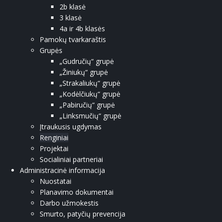
2b klasė
3 klasė
4a ir 4b klasės
Pamokų tvarkaraštis
Grupės
„Gudručių“ grupė
„Žiniukų“ grupė
„Strakaliukų“ grupė
„Kodėlčiukų“ grupė
„Pabiručių“ grupė
„Linksmučių“ grupė
Įtraukusis ugdymas
Renginiai
Projektai
Socialiniai partneriai
Administracinė informacija
Nuostatai
Planavimo dokumentai
Darbo užmokestis
Smurto, patyčių prevencija