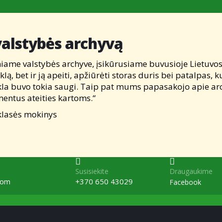
 valstybės archyvą
iniame valstybės archyve, įsikūrusiame buvusioje Lietuvo
klą, bet ir ją apeiti, apžiūrėti storas duris bei patalpas
ugykla buvo tokia saugi. Taip pat mums papasakojo apie 
mentus ateities kartoms.“
 mokinys
Susisiekite
Draugaukime
com
+370 650 43029
Facebook