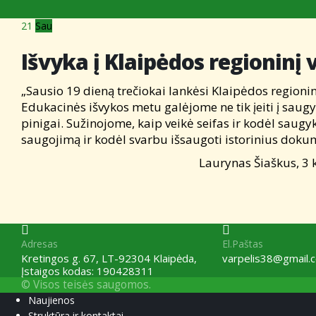
21
Sau
Išvyka į Klaipėdos regioninį
„Sausio 19 dieną trečiokai lankėsi Klaipėdos region
Edukacinės išvykos metu galėjome ne tik įeiti į saugy
pinigai. Sužinojome, kaip veikė seifas ir kodėl sa
saugojimą ir kodėl svarbu išsaugoti istorinius doku
Laurynas Šiaškus, 3 klasės
Adresas
El.Paštas
Kretingos g. 67, LT-92304 Klaipėda,
varpelis38@gmail.
Įstaigos kodas: 190428311
© Visos teisės saugomos.
Naujienos
Struktūra ir kontaktai