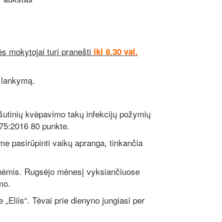
ės mokytojai turi pranešti
iki 8.30 val.
kų lankymą.
šutinių kvėpavimo takų infekcijų požymių
75:2016 80 punkte.
 pasirūpinti vaikų apranga, tinkančia
onėmis. Rugsėjo mėnesį vyksiančiuose
mo.
Eliis“. Tėvai prie dienyno jungiasi per