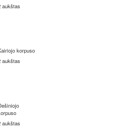
2 aukštas
Kairiojo korpuso
2 aukštas
Dešiniojo
korpuso
2 aukštas