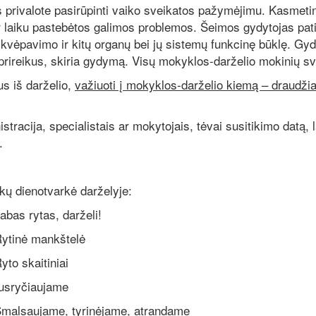
ivalote pasirūpinti vaiko sveikatos pažymėjimu. Kasmetinė
ir laiku pastebėtos galimos problemos. Šeimos gydytojas pati
kvėpavimo ir kitų organų bei jų sistemų funkcinę būklę. Gyd
ir, prireikus, skiria gydymą. Visų mokyklos-darželio mokinių
us iš darželio,
važiuoti į mokyklos-darželio kiemą – draudž
racija, specialistais ar mokytojais, tėvai susitikimo datą, l
.
kų dienotvarkė darželyje:
darželi!
kštelė
iniai
ujame
inėjame, atrandame