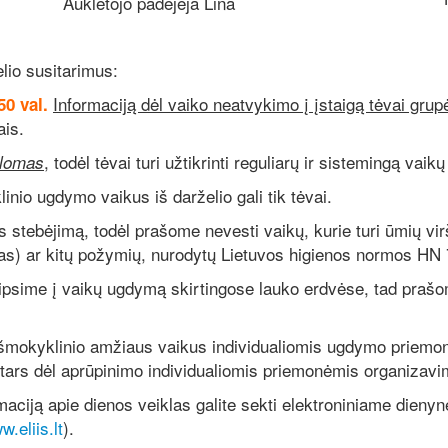
Auklėtojo padėjėja Lina
lio susitarimus:
Informaciją dėl vaiko neatvykimo į įstaigą tėvai grup
.50 val.
ais.
, todėl tėvai turi užtikrinti reguliarų ir sistemingą vai
alomas
inio ugdymo vaikus iš darželio gali tik tėvai.
tebėjimą, todėl prašome nevesti vaikų, kurie turi ūmių vir
as) ar kitų požymių, nurodytų Lietuvos higienos normos HN 
me į vaikų ugdymą skirtingose lauko erdvėse, tad prašome
šmokyklinio amžiaus vaikus individualiomis ugdymo priem
tars dėl aprūpinimo individualiomis priemonėmis organizavi
ją apie dienos veiklas galite sekti elektroniniame dienyne „
.eliis.lt
).