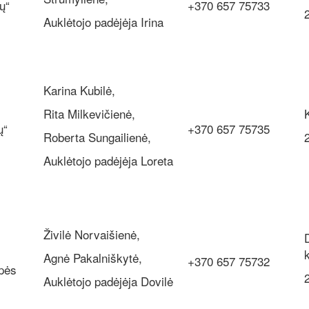
ų“
+370 657 75733
Auklėtojo padėjėja Irina
Karina Kubilė,
Rita Milkevičienė,
ų“
+370 657 75735
Roberta Sungailienė,
Auklėtojo padėjėja Loreta
Živilė Norvaišienė,
Agnė Pakalniškytė,
+370 657 75732
pės
Auklėtojo padėjėja Dovilė