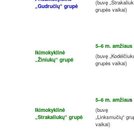
(buvę „Strakaliuk
„Gudručių“ grupė
grupės vaikai)
5–6 m. amžiaus
Ikimokyklinė
(buvę „Kodėlčiuk
„Žiniukų“
grupė
grupės vaikai)
5–6 m. amžiau
s
(buvę
Ikimokyklinė
„Linksmučių“
gru
„Strakaliukų“
grupė
vaikai)