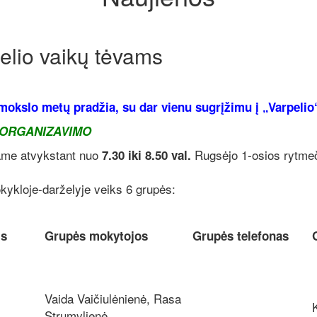
želio vaikų tėvams
mokslo metų pradžia, su dar vienu sugrįžimu į „Varpelio
 ORGANIZAVIMO
iame atvykstant nuo
Rugsėjo 1-osios rytmeč
7.30 iki 8.50 val.
kykloje-darželyje veiks 6 grupės:
is
Grupės mokytojos
Grupės telefonas
Vaida Vaičiulėnienė, Rasa
Strumylienė,