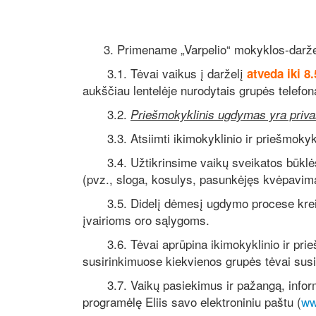
3.
Primename „Varpelio“ mokyklos-darže
3.1. Tėvai vaikus į darželį
atveda
iki 8
aukščiau lentelėje nurodytais grupės telefon
3.2.
Priešmokyklinis ugdymas yra priv
3.3. Atsiimti ikimokyklinio ir priešmokykl
3.4. Užtikrinsime vaikų sveikatos būklės s
(pvz., sloga, kosulys, pasunkėjęs kvėpavim
3.5. Didelį dėmesį ugdymo procese kreipsi
įvairioms oro sąlygoms.
3.6. Tėvai aprūpina ikimokyklinio ir prie
susirinkimuose kiekvienos grupės tėvai susi
3.7. Vaikų pasiekimus ir pažangą, informaci
programėlę Eliis savo elektroniniu paštu (
www