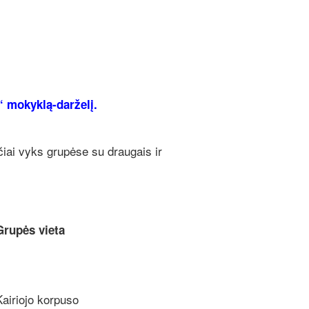
“ mokyklą-darželį.
iai vyks grupėse su draugais ir
Grupės vieta
Kairiojo korpuso