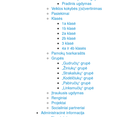
Pradinis ugdymas
Veiklos kokybės į(si)vertinimas
Pasiekimai
Klasės
1a klasė
1b klasė
2a klasė
2b klasė
3 klasė
4a ir 4b klasės
Pamokų tvarkaraštis
Grupės
„Gudručių“ grupė
„Žiniukų“ grupė
„Strakaliukų“ grupė
„Kodėlčiukų“ grupė
„Pabiručių“ grupė
„Linksmučių“ grupė
Įtraukusis ugdymas
Renginiai
Projektai
Socialiniai partneriai
Administracinė informacija