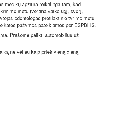
 medikų apžiūra reikalinga tam, kad
krinimo metu įvertina vaiko ūgį, svorį,
ytojas odontologas profilaktinio tyrimo metu
 sveikatos pažymos pateikiamos per ESPBI IS.
iama.
Prašome palikti automobilius už
aiką ne vėliau kaip prieš vieną dieną