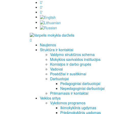
‘
‘
‘
Naujienos
Struktūra ir kontaktai
Valdymo struktūros schema
Mokyklos savivaldos institucijos
Komisijos ir darbo grupės
Vadovai
Posėdžiai ir susitikimai
Darbuotojai
Pedagoginiai darbuotojai
Nepedagoginiai darbuotojai
Priimamasis ir kontaktai
Veiklos sritys
Vykdomos programos
Ikimokyklinis ugdymas
Priešmokyklinis ugdymas