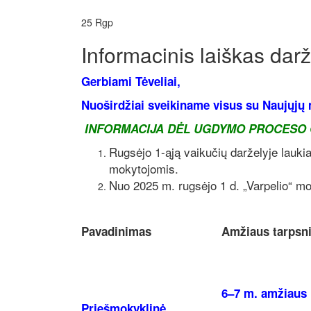
25
Rgp
Informacinis laiškas dar
Gerbiami Tėveliai,
Nuoširdžiai sveikiname visus su Naujųjų 
INFORMACIJA DĖL UGDYMO PROCESO
Rugsėjo 1-ąją vaikučių darželyje lauk
mokytojomis.
Nuo 2025 m. rugsėjo 1 d. „Varpelio“ mo
Pavadinimas
Amžiaus tarpsn
6–7 m. amžiaus
Priešmokyklinė