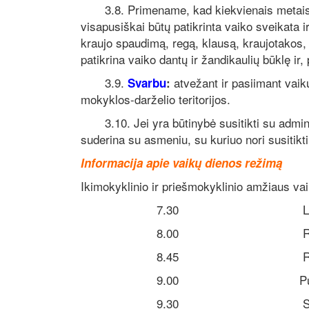
3.8. Primename, kad kiekvienais metais pr
visapusiškai būtų patikrinta vaiko sveikata 
kraujo spaudimą, regą, klausą, kraujotakos, 
patikrina vaiko dantų ir žandikaulių būklę 
3.9.
atvežant ir pasiimant vaik
Svarbu
:
mokyklos-darželio teritorijos.
3.10. Jei yra būtinybė susitikti su administ
suderina su asmeniu, su kuriuo nori susitikti
Informacija apie vaikų dienos režimą
Ikimokyklinio ir priešmokyklinio amžiaus vai
7.30 Labas rytas, 
8.00 Rytinė man
8.45 Ryto skait
9.00 Pusryčia
9.30 Smalsaujame, tyr